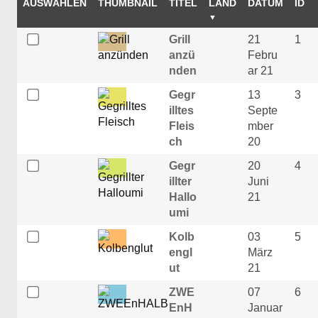
AUSWÄHLEN
THUMBNAIL
TITEL
LAND
DATUM
ID
Grill
21
1
anzü
Febru
nden
ar 21
Gegr
13
3
illtes
Septe
Fleis
mber
ch
20
Gegr
20
4
illter
Juni
Hallo
21
umi
Kolb
03
5
engl
März
ut
21
ZWE
07
6
EnH
Januar